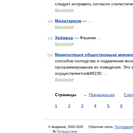
следует исправить согласно стилисти
Википедия
Милитаризм
— …
118
Википедия
Хеймвер
— Фашизм …
119
Википедия
Манипуляция общественным мнени
120
способов господства и подавления вол
программирование их поведения. Это в
осуществляется&#8230; …
Википедия
Страницы
←
Предыдущая
Сле
1
2
3
4
5
6
© Академик, 2000-2026
Обратная связь:
Техподдерж
👣 Путешествия