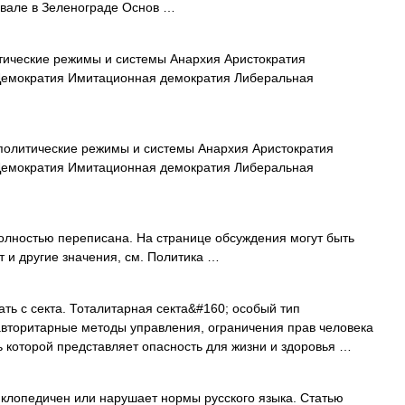
ивале в Зеленограде Основ …
ические режимы и системы Анархия Аристократия
Демократия Имитационная демократия Либеральная
олитические режимы и системы Анархия Аристократия
Демократия Имитационная демократия Либеральная
олностью переписана. На странице обсуждения могут быть
т и другие значения, см. Политика …
ть с секта. Тоталитарная секта&#160; особый тип
авторитарные методы управления, ограничения прав человека
ь которой представляет опасность для жизни и здоровья …
клопедичен или нарушает нормы русского языка. Статью