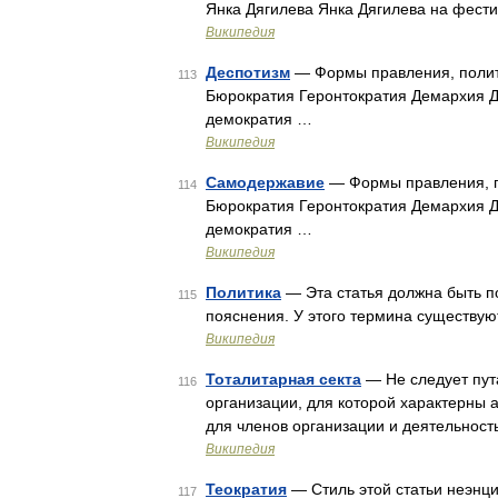
Янка Дягилева Янка Дягилева на фест
Википедия
Деспотизм
— Формы правления, полит
113
Бюрократия Геронтократия Демархия 
демократия …
Википедия
Самодержавие
— Формы правления, п
114
Бюрократия Геронтократия Демархия 
демократия …
Википедия
Политика
— Эта статья должна быть п
115
пояснения. У этого термина существую
Википедия
Тоталитарная секта
— Не следует пута
116
организации, для которой характерны 
для членов организации и деятельност
Википедия
Теократия
— Стиль этой статьи неэнци
117