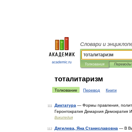
Словари и энциклоп
academic.ru
Толкования
Переводы
тоталитаризм
Толкование
Перевод
Книги
Диктатура
— Формы правления, полит
111
Геронтократия Демархия Демократия 
Википедия
Дягилева, Яна Станиславовна
— В Ви
112