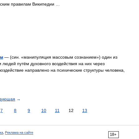
ческим правилам Википедии …
ем
— (син. «манипуляция массовым сознанием») один из
и людей путём духовного воздействия на них через
оздействие направлено на психические структуры человека,
дующая
→
7
8
9
10
11
12
13
ка
,
Реклама на сайте
18+