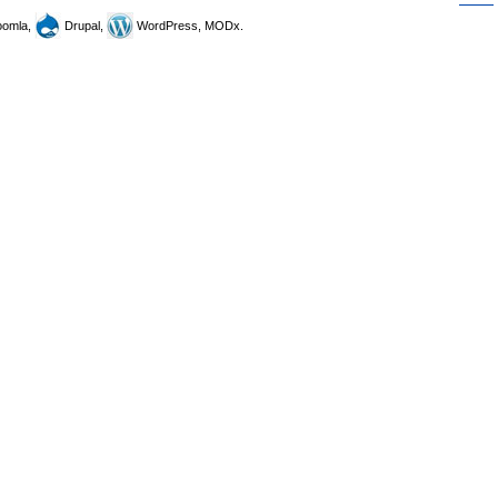
omla,
Drupal,
WordPress, MODx.